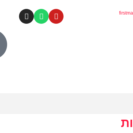
first
ות