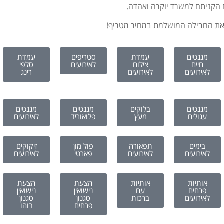
ם הקניתם למשרד יוקרה ואהדה.
ם את החבילה המושלמת במחיר מטריף!
מגנטים
עמדת
סטריפים
עמדת
חיים
צילום
לאירועים
סלפי
לאירועים
לאירועים
רינג
מגנטים
בלוקים
מגנטים
מגנטים
עגולים
מעץ
פלואוריד
לאירועים
בימים
תפאורה
פול מון
זיקוקים
לאירועים
לאירועים
פארטי
לאירועים
אותיות
אותיות
הצעת
הצעת
פרחים
עם
נישואין
נישואין
לאירועים
ברכות
סגנון
סגנון
פרחים
בוהו