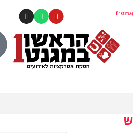
firstm
ש