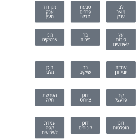
לב
טבעת
מגן דוד
מואר
פרחים
ענק
ענק
חדש!
מעץ
עץ
בר
מיני
פירות
פירות
ארטיקים
לאירועים
עמדת
בר
דוכן
יוניקורן
שייקים
מלבי
קיר
דוכן
הפרשת
פרעצל
צ׳ורוס
חלה
דוכן
דוכן
עמדת
מופלטות
קינוחים
קפה
לאירועים