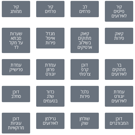
קיר
לב
קיר
קיר
פייטים
פרחים
פרחים
ממותג
לאירועים
קיאק
קיאק
מגדל
שערות
פירות
מתוקים
אייפל
סבתא
בשילוב
פירות
על מקל
ארטיקים
לד
בר
דוכן
עמדת
עמדת
מתוקים
קרפ
פרוזן
פרישייק
לאירועים
צרפתי
יוגורט
עמדת
גלגל
כדור
דוכן
יוגורט
פירות
שלג
סחלב
לאירועים
בטעמים
דוכן
שולחן
גרילמן
דוכן
המבורגרים
שוק
לאירועים
עוגיות
מרוקאיות