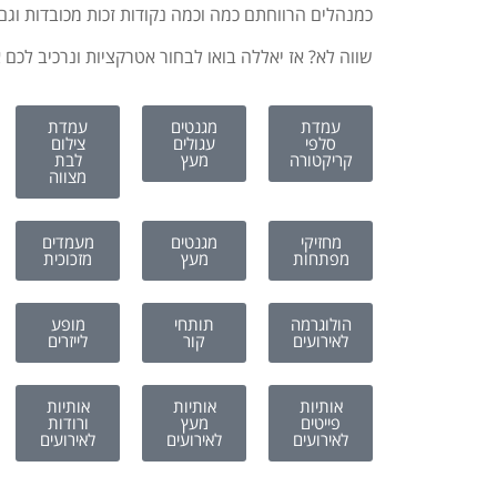
כמנהלים הרווחתם כמה וכמה נקודות זכות מכובדות וג
שווה לא? אז יאללה בואו לבחור אטרקציות ונרכיב לכ
עמדת
מגנטים
עמדת
סלפי
עגולים
צילום
קריקטורה
מעץ
לבת
מצווה
מחזיקי
מגנטים
מעמדים
מפתחות
מעץ
מזכוכית
הולוגרמה
תותחי
מופע
לאירועים
קור
לייזרים
אותיות
אותיות
אותיות
פייטים
מעץ
ורודות
לאירועים
לאירועים
לאירועים