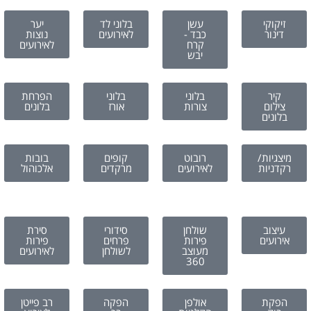
זיקוקי
עשן
בלוני לד
יער
דינור
כבד -
לאירועים
נוצות
קרח
לאירועים
יבש
קיר
בלוני
בלוני
הפרחת
צילום
צורות
אורז
בלונים
בלונים
מיצגיות/
רובוט
קופים
בובות
רקדניות
לאירועים
מרקדים
אלכוהול
עיצוב
שולחן
סידורי
סירת
אירועים
פירות
פרחים
פירות
מעוצב
לשולחן
לאירועים
360
הפקת
אולפן
הפקה
רב פייטן