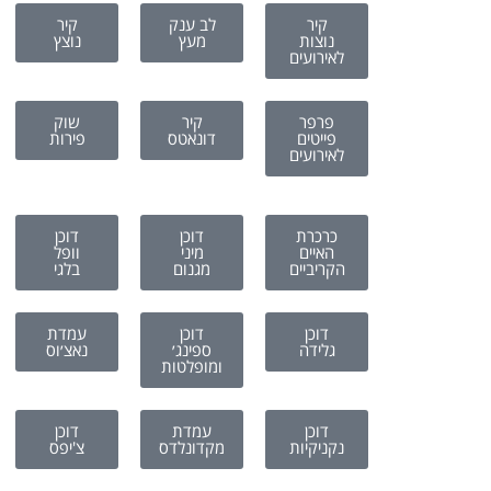
קיר
לב ענק
קיר
נוצות
מעץ
נוצץ
לאירועים
פרפר
קיר
שוק
פייטים
דונאטס
פירות
לאירועים
כרכרת
דוכן
דוכן
האיים
מיני
וופל
הקריביים
מגנום
בלגי
דוכן
דוכן
עמדת
גלידה
ספינג׳
נאצ׳וס
ומופלטות
דוכן
עמדת
דוכן
נקניקיות
מקדונלדס
צ'יפס