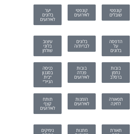
קונפטי
קונפטי
יער
שובלים
לאירועים
בלונים
לאירועים
הדפסה
בלונים
עיצוב
על
לברית/ה
בלוני
בלונים
שולחן
בובות
בובות
כניסה
נחמן
פנדה
בסגנון
ברסלב
לאירועים
״בית
הנייר״
תפאורה
הזמנות
תותח
לחינה
לאירועים
קצף
לאירועים
תאורת
מתנות
גימיקים