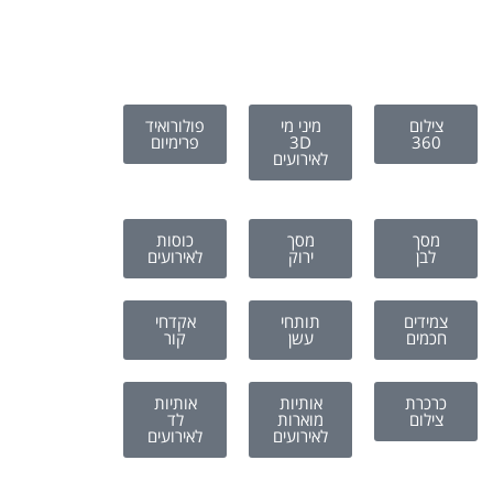
צילום
מיני מי
פולורואיד
360
3D
פרימיום
לאירועים
מסך
מסך
כוסות
לבן
ירוק
לאירועים
צמידים
תותחי
אקדחי
חכמים​
עשן
קור
כרכרת
אותיות
אותיות
צילום
מוארות
לד
לאירועים
לאירועים