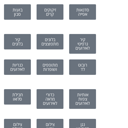
סדנאות
זיקוקים
בועות
אפייה
קרים
סבון
קיר
בלונים
קיר
גרפיטי
מתפוצצים
בלונים
לאירועים
רובוט
מתופפים
כנריות
לד
ושופרות
לאירועים
אותיות
כדורי
חבילת
צפות
מראה
סלואו
לאירועים
לאירועים
נגן
צילום
צילום