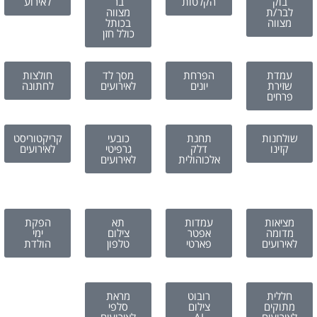
בוק
הקלטות
בר
לאירוע
לבר/ת
מצווה
מצווה
בכותל
כולל חזן
עמדת
הפרחת
מסך לד
חולצות
שזירת
יונים
לאירועים
לחתונה
פרחים
שולחנות
תחנת
כובעי
קריקטוריסט
קזינו
דלק
גרפיטי
לאירועים
אלכוהולית
לאירועים
מציאות
עמדות
תא
הפקת
מדומה
אפטר
צילום
ימי
לאירועים
פארטי
טלפון
הולדת
חללית
רובוט
מראת
מתוקים
צילום
סלפי