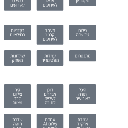
סקסופון
וידאו
סטילס
לאירועים
לאירועים
צילום
מעמד
רקדניות
גיל שנה
קרטון
ברזילאיות
לאירועים
מתנפחים
עמדות
שולחנות
מולטימדיה
משחק
היכל
דוכן
קיר
תורה
אביזרים
צילום
לאירועים
לעלייה
לבר
לתורה
מצווה
עמדת
עמדת
שדרת
ארקייד
צילום AI
חופה