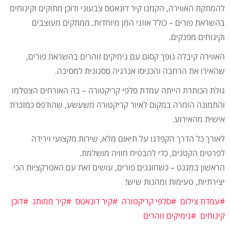
להמתקת האווירה, הקמנו קיר דונאטס צבעוני ודוכן מתוקים וקינוחים
בהשראת פורים – כולל אוזני המן מיוחדות, ממתקים מעוצבים
וקינוחים מפנקים.
האווירה קיבלה נופך קסום עם גימיקים זוהרים בהשראת פורים,
שהאירו את הרחבה והכניסו אנרגיה ססגונית למסיבה.
גולת הכותרת הייתה עמדת סלפי קריקטורה – בה האורחים הצטלמו
והתמונה הומרה במקום לאיור קריקטורה משעשע, שהודפס כמזכרת
אישית מהאירוע.
לאורך כל הדרך הקפדנו על תיאום מלא, שירות מקצועי וירידה
לפרטים הקטנים, כדי להבטיח חוויה מושלמת.
הראשון במגנט – כשחוגגים פורים, עושים זאת עם האטרקציות הכי
יצירתיות, טעימות ומהנות שיש!
#עמדת צילום
#סלפי קריקטורה
#קיר דונאטס
#קיר ממותג
#דוכן
קינוחים
#גימיקים זוהרים