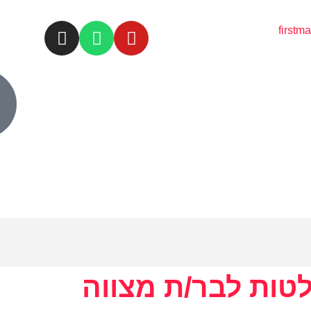
first
טות לבר/ת מצווה