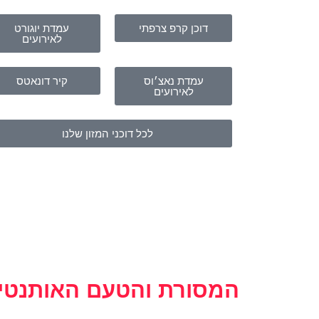
דוכן קרפ צרפתי
עמדת יוגורט
לאירועים
עמדת נאצ׳וס
קיר דונאטס
לאירועים
לכל דוכני המזון שלנו
המסורת והטעם האותנטי