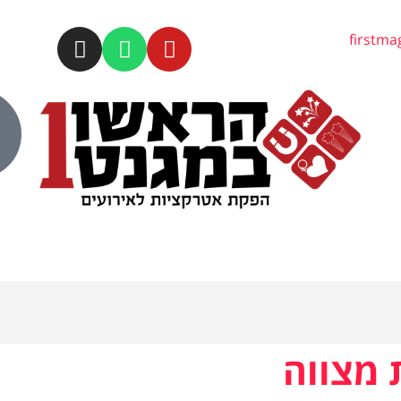
firstm
 מצווה