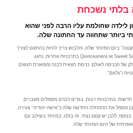
 בלתי נשכחת
ן לילדה שחולמת עליו הרבה לפני שהוא
י ביותר שתחווה עד החתונה שלה.
קטנה" ביום המיוחד שלה, והלבוש צריך להיות בהתאם לצורך
הגשמת החלום. אירוע משמעותי זה, הדומה ל-Sweet Sixteen או Quinceanera בתרבויות אחרות, נחגג
ק של הכניסה לאולם. כניסת חצאית לבנה ומפוארת תגשים
יות ו"גלאם".
 חדשות. בתרבויות רבות, בגדים לבנים מסמלים מעברים
 לבן מסמל את ההתחלה החדשה שלה כ"אישה יהודיה" צעירה,
סף, ללבן יש קסם נצחי. זה בולט, במיוחד בשילוב עם
אמיתית של היום המיוחד שלה.