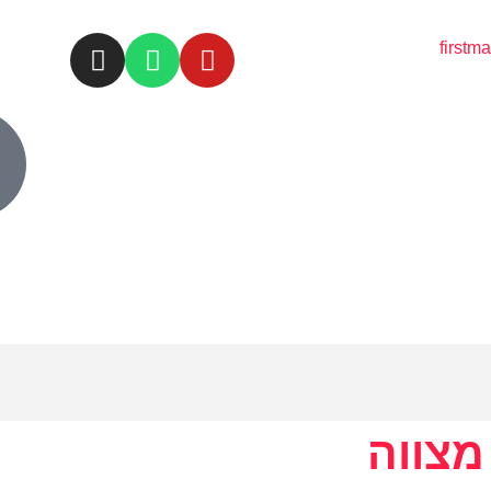
first
מצווה