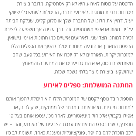
הדפסה על כוסות לאירוע היא לא רק אסתטיקה, מדובר ביצירת
זיכרונות ובניית מותגים. לאירועי חברה, הו יכולות לשמש כלי שיווקי
יעיל. דמיין את הלוגו של החברה שלך או סלוגן קליט, שנלקח הביתה
על ידי מאות או אלפי משתתפים. זוהי דרך עדינה אך משפיעה ליצירת
זכירה למותג. מצד שני, לאירועים אישיים כמו חתונות או ימי נישואין,
הדפסת התאריך או הודעה מיוחדת יכולה להפוך את הספלים הללו
למזכרות יקרות. האורחים לא רק יזכרו את האירוע בכל פעם שהם
משתמשים בכוס, אלא הם גם יעריכו את המחשבה והמאמץ
שהושקעו ביצירת מוצר בלתי נשכח שכזה.
המתנה המושלמת: ספלים לאירוע
הוספת רובד נוסף לקסם של המזכרות הללו היא היכולת להפוך אותם
למתנות מיידיות. מלאו אותם במבחר של ממתקים, שוקולדים, או
אפילו בקבוקי אלכוהול מיניאטוריים. לאחר מכן, עטפו אותם בצלופן
מנצנץ, קשרו בסרט התואם את ערכת הצבעים של האירוע, והרי – יש
לכם מזכרת למסיבה יפה, פונקציונלית ומענגת כאחד. תשומת לב כזו