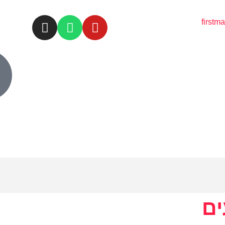
first
ים