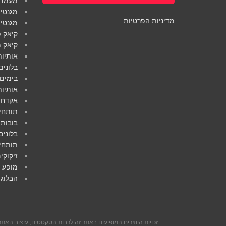
מעמדים
מגנטים
מדיניות הפרטיות
מגנטי
קיאק פ
קיאק מ
אותיות
בלונים
בימים 
אותיות
אקדחי 
תותחי 
בובות 
בלונים
תותחי 
זיקוקי
מופע ל
הבלוג 
זכויות היוצרים המופיעים באתר זה לרבות הטקסטים, עיצוב האתר