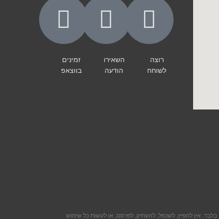
רוצה
השאירו
זמינים
לשוחח
הודעה
בווצאפ
בלבד. אין להפיץ, לשכפל, להעתיק, לפרסם, או לעשות כל שימוש