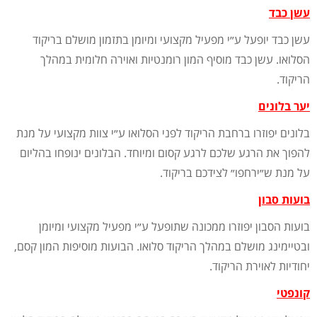
עשן
כבד
עשן
כבד
יופעל
ע״י
מפעיל
מקצועי
ומיומן
בתזמון
מושלם
בריקוד
הסלואו
.
עשן
כבד
מוסיף
המון
רומנטיות
ואוירה
חלומית
במהלך
הריקוד
.
יער
בלונים
בלונים
יפוזרו
ברחבת
הריקוד
לפני
הסלואו
ע״י
צוות
מקצועי
על
מנת
להפוך
את
הרגע
שלכם
לרגע
קסום
ומיוחד
.
הבלונים
ינופחו
בהליום
על
מנת
ש״ירחפו״
לצידכם
בריקוד
.
בועות
סבון
בועות
הסבון
יפוזרו
ממכונה
שתופעל
ע״י
מפעיל
מקצועי
ומיומן
ובטיימינג
מושלם
במהלך
הריקוד
סלואו
.
הבועות
מוסיפות
המון
קסם
,
יחודיות
לאוירת
הריקוד
.
קונפטי