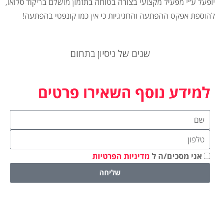
יופעל
ע״י
מפעיל
מקצועי
בצורה
בטוחה
בתזמון
מושלם
בריקוד
סלואו
,
להוספת
אפקט
ההפתעה
והחגיגיות
כי
אין
כמו
קונפטי
בהפתעה
!
שנים של ניסיון בתחום
למידע נוסף השאירו פרטים
אני מסכים/ה ל
מדיניות הפרטיות
שליחה