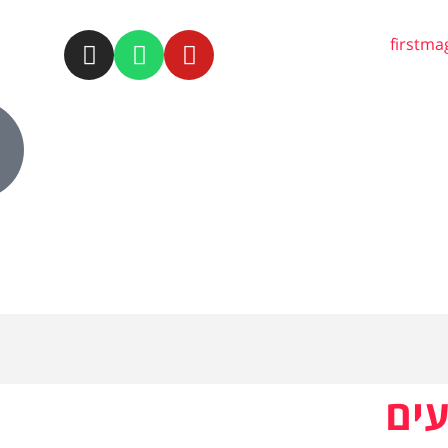
firstm
עים