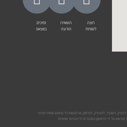
רוצה
השאירו
זמינים
לשוחח
הודעה
בווצאפ
ן להפיץ, לשכפל, להעתיק, לפרסם, או לעשות כל שימוש מסחרי/פרטי
 ומראש על ידי הראשון במגנט © כל הזכויות שמורות